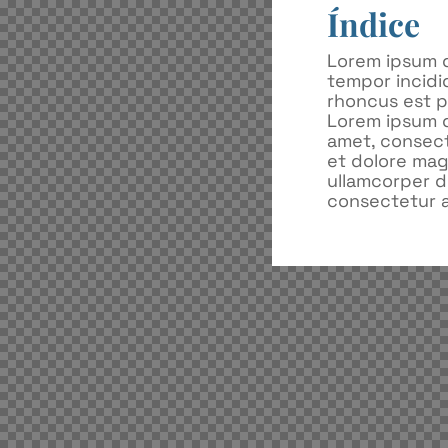
Índice
Lorem ipsum d
tempor incidi
rhoncus est pe
Lorem ipsum d
amet, consect
et dolore mag
ullamcorper d
consectetur ad