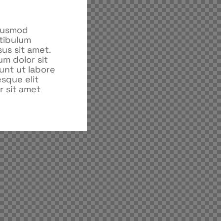
eiusmod
stibulum
us sit amet.
um dolor sit
unt ut labore
sque elit
r sit amet