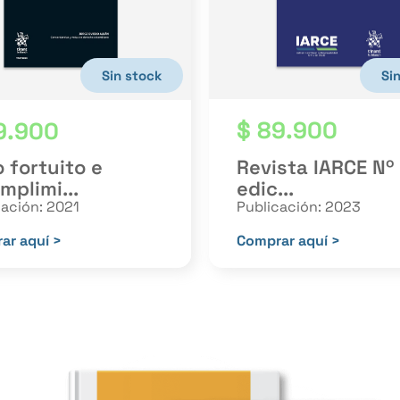
Si
Sin stock
$
89.900
9.900
Revista IARCE Nº
 fortuito e
edic...
mplimi...
Publicación: 2023
cación: 2021
Comprar aquí >
ar aquí >