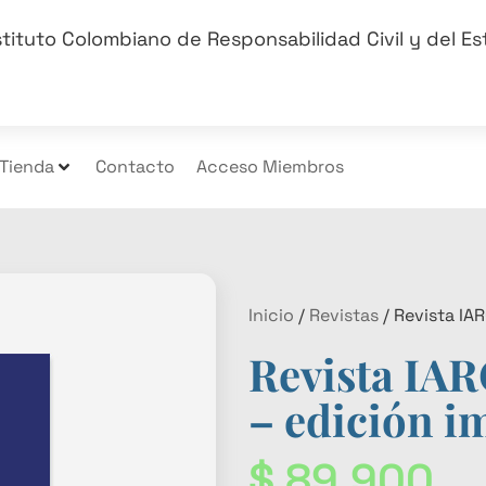
stituto Colombiano de Responsabilidad Civil y del E
Tienda
Contacto
Acceso Miembros
Inicio
/
Revistas
/ Revista IA
Revista IAR
– edición i
$
89.900