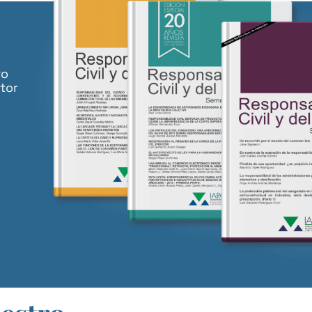
to
tor