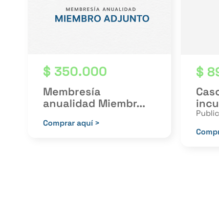
$
350.000
$
8
Membresía
Caso
anualidad Miembr...
incu
Publi
Comprar aquí >
Compr