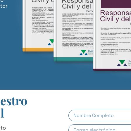
tor
uestro
l
uto