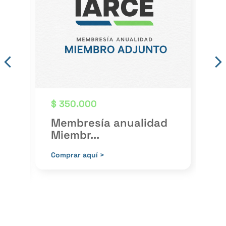
$
350.000
$
Membresía anualidad
C
Miembr...
i
Pu
Comprar aquí >
Co