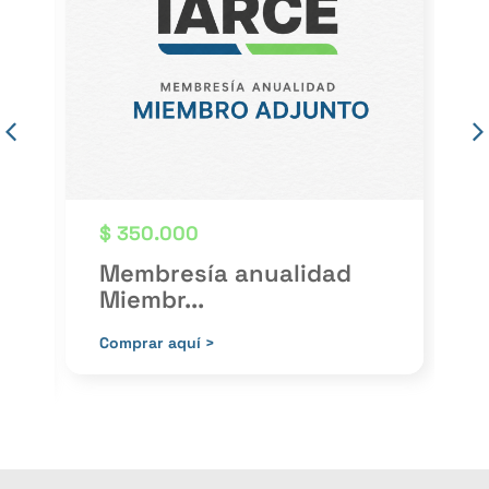
$
350.000
Membresía anualidad
Miembr...
P
Comprar aquí >
C