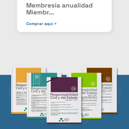
Membresía anualidad
Miembr...
P
Comprar aquí >
C