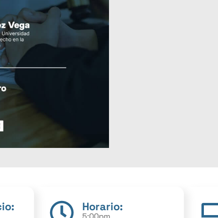
io:
Horario:
5:00pm