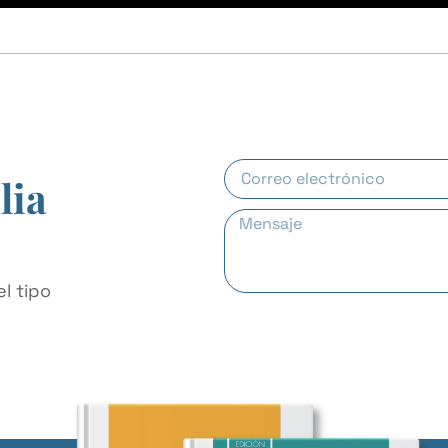
lia
l tipo