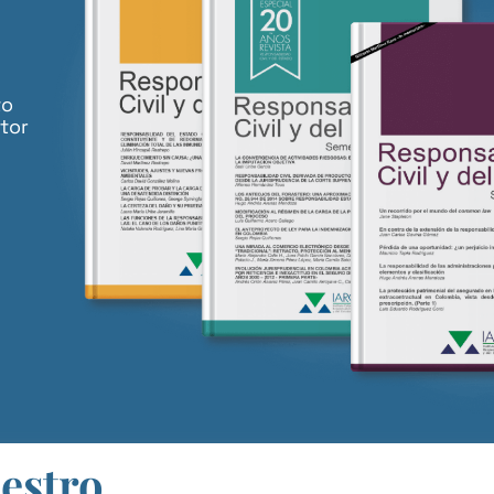
to
tor
uestro