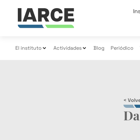
In
El instituto
Actividades
Blog
Periódico
< Volve
Da