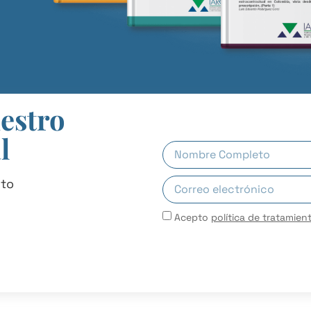
uestro
l
uto
Acepto
política de tratamien