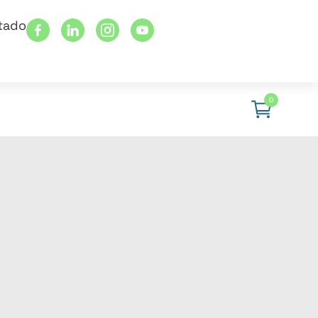
stado
0