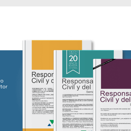
to
tor