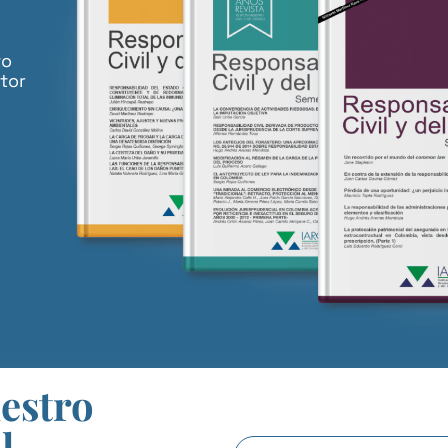
to
tor
uestro
l