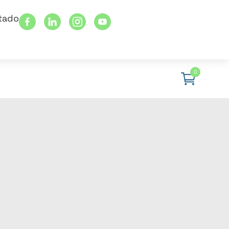
stado
0