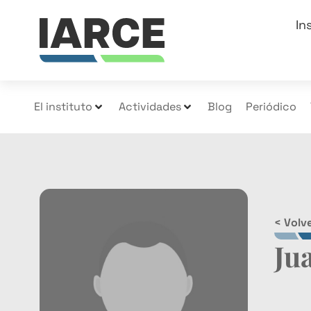
In
El instituto
Actividades
Blog
Periódico
< Volve
Ju