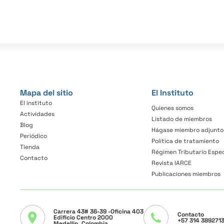
Mapa del sitio
El Instituto
El instituto
Quienes somos
Actividades
Listado de miembros
Blog
Hágase miembro adjunto
Periódico
Política de tratamiento
Tienda
Régimen Tributario Espec
Contacto
Revista IARCE
Publicaciones miembros
Carrera 43# 36-39
-Oficina 403
Contacto
Edificio Centro 2000
+57 314 389271
Medellín, Colombia