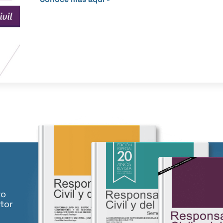
to
tor