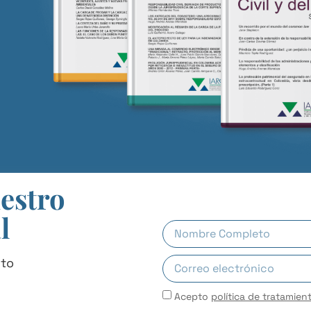
uestro
l
uto
Acepto
política de tratamien