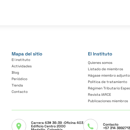
Mapa del sitio
El Instituto
El instituto
Quienes somos
Actividades
Listado de miembros
Blog
Hágase miembro adjunto
Periódico
Política de tratamiento
Tienda
Régimen Tributario Espec
Contacto
Revista IARCE
Publicaciones miembros
Carrera 43# 36-39
-Oficina 403
Contacto
Edificio Centro 2000
+57 314 389271
Medellín, Colombia