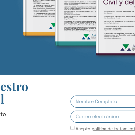
uestro
l
uto
Acepto
política de tratamien