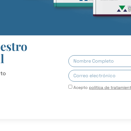
uestro
l
uto
Acepto
política de tratamien