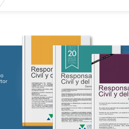
to
tor