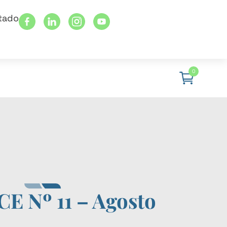
stado
0
CE Nº 11 – Agosto