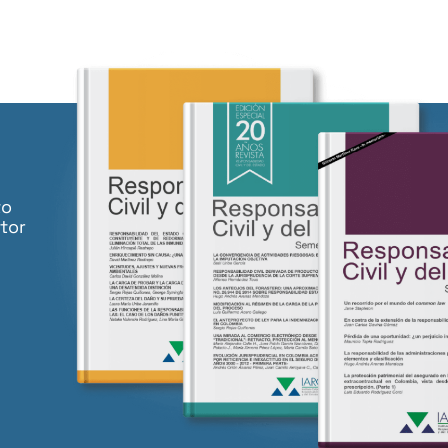
to
tor