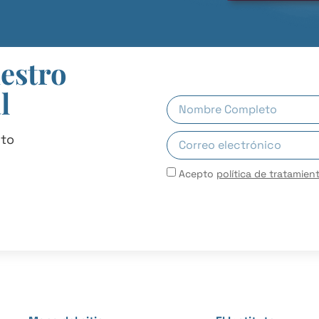
uestro
l
uto
Acepto
política de tratamien