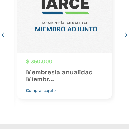
$
350.000
Membresía anualidad
Miembr...
P
Comprar aquí >
C