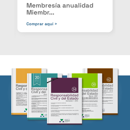
Membresía anualidad
Miembr...
P
Comprar aquí >
C