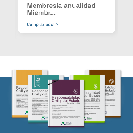
Membresía anualidad
Miembr...
P
Comprar aquí >
C