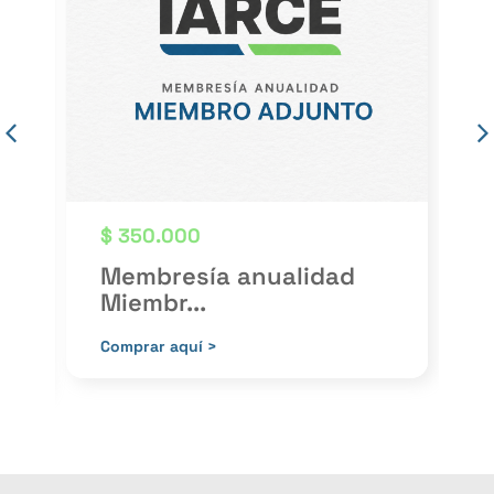
$
350.000
Membresía anualidad
Miembr...
P
Comprar aquí >
C