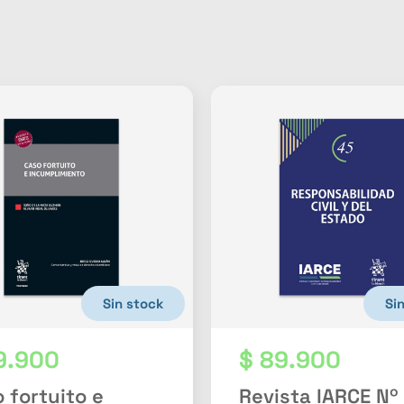
Sin stock
Si
9.900
$
89.900
 fortuito e
Revista IARCE Nº