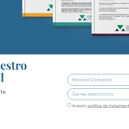
uestro
l
uto
Acepto
política de tratamien