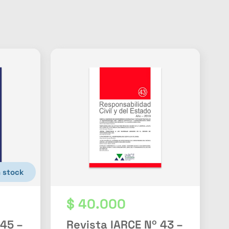
n stock
$
40.000
 45 –
Revista IARCE Nº 43 –