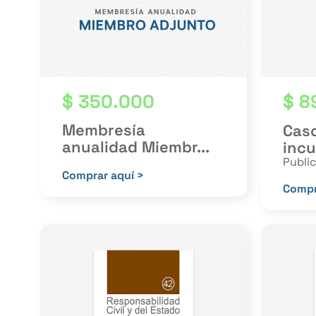
$
350.000
$
8
Membresía
Caso
anualidad Miembr...
incu
Publi
Comprar aquí >
Compr