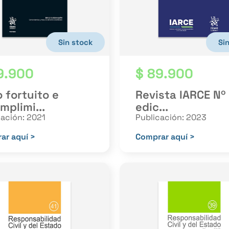
Sin stock
Si
9.900
$
89.900
 fortuito e
Revista IARCE Nº
mplimi...
edic...
cación: 2021
Publicación: 2023
ar aquí >
Comprar aquí >