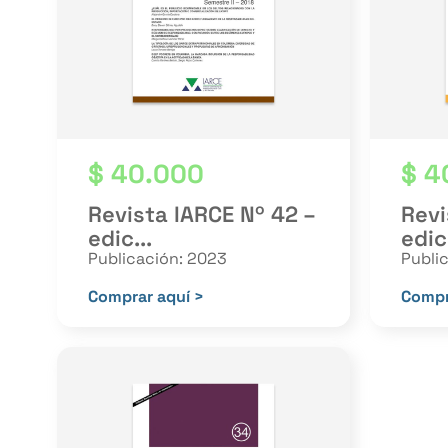
$
40.000
$
4
Revista IARCE Nº 42 –
Revi
edic...
edic.
Publicación: 2023
Publi
Comprar aquí >
Compr