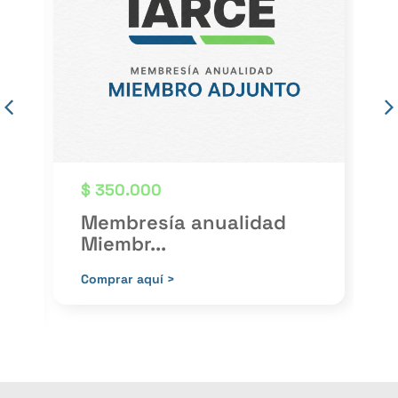
Sin stoc
$
89.900
alidad
Caso fortuito e
incumplimi...
Publicación: 2021
Comprar aquí >