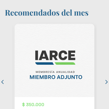
Recomendados del mes
0.000
$
89.900