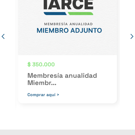
$
350.000
Membresía anualidad
Miembr...
P
Comprar aquí >
C