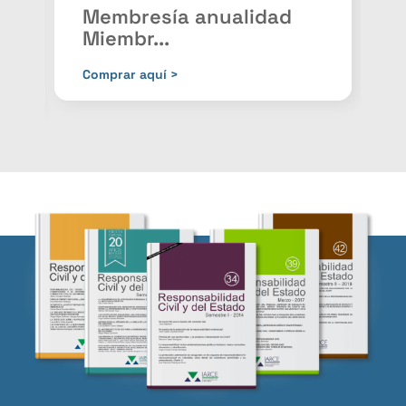
Membresía anualidad
Miembr...
P
Comprar aquí >
C