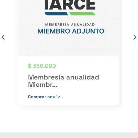
$
350.000
Membresía anualidad
Miembr...
P
Comprar aquí >
C