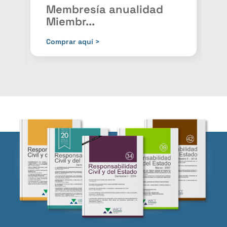
Membresía anualidad
Miembr...
P
Comprar aquí >
C